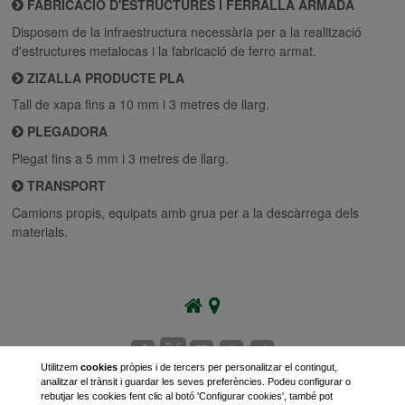
FABRICACIÓ D'ESTRUCTURES I FERRALLA ARMADA
Disposem de la infraestructura necessària per a la realització
d'estructures metalocas i la fabricació de ferro armat.
ZIZALLA PRODUCTE PLA
Tall de xapa fins a 10 mm i 3 metres de llarg.
PLEGADORA
Plegat fins a 5 mm i 3 metres de llarg.
TRANSPORT
Camions propis, equipats amb grua per a la descàrrega dels
materials.
Utilitzem
cookies
pròpies i de tercers per personalitzar el contingut,
analitzar el trànsit i guardar les seves preferències. Podeu configurar o
rebutjar les cookies fent clic al botó 'Configurar cookies', també pot
Notificacions